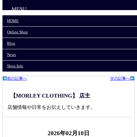
MENU
HOME
HOME
Online Shop
Online Shop
Blog
News
Blog
Shop Info
News
モーリークロージングTOP
>
News
>
Shop Info
TCB 30’s Jacket再入荷しました。
前の記事へ
次の記事へ
【MORLEY CLOTHING】 店主
店舗情報や日常をお伝えしていきます。
2026年02月10日