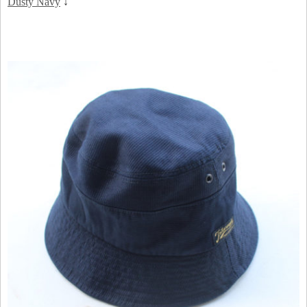
Dusty Navy
↓