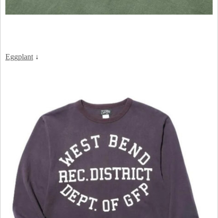
Eggplant
↓