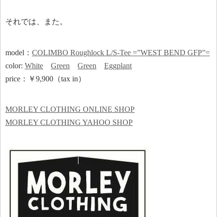
それでは、また。
model：
COLIMBO Roughlock L/S-Tee =”WEST BEND GFP”=
color:
White
Green
Green
Eggplant
price：￥9,900（tax in）
MORLEY CLOTHING ONLINE SHOP
MORLEY CLOTHING YAHOO SHOP