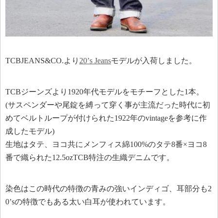
TCBJEANS&CO.より
20’s Jeans
モデルが入荷しました。
TCBジーンズより1920年代モデルをモチーフとした1本。
(サスペンダーや尾錠を縛って穿く事が主流だった時代に初
めてベルトループが付けられた1922年のvintageを参考に作
成したモデル)
生地はタテ、ヨコ共にメンフィス綿100%のタテ8番×ヨコ8
番で織られた12.5ozTCB特注の生織デニムです。
染色はこの時代の特徴の青みの強いインディゴ、耳部分も2
0’sの特徴でもある太い白耳が使われています。