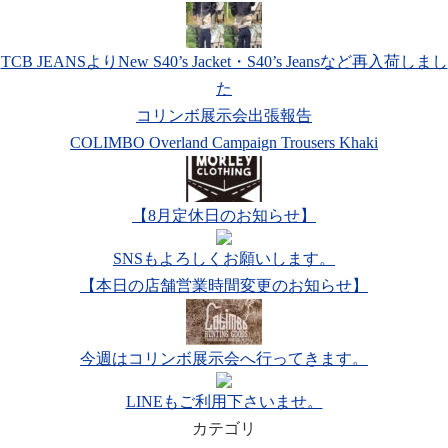
TCB JEANSよりNew S40’s Jacket・S40’s Jeansなど再入荷しまし
た
コリンボ展示会出張報告
COLIMBO Overland Campaign Trousers Khaki
【8月定休日のお知らせ】
SNSもよろしくお願いします。
【本日の店舗営業時間変更のお知らせ】
今週はコリンボ展示会へ行ってきます。
LINEもご利用下さいませ。
カテゴリ