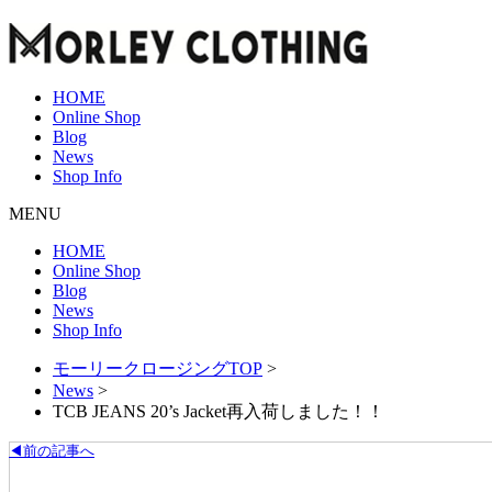
HOME
Online Shop
Blog
News
Shop Info
MENU
HOME
Online Shop
Blog
News
Shop Info
モーリークロージングTOP
>
News
>
TCB JEANS 20’s Jacket再入荷しました！！
◀前の記事へ