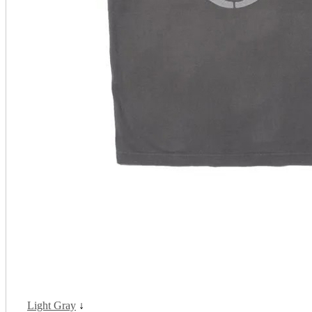
Light Gray
↓