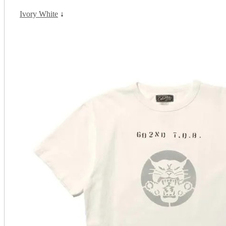
Ivory White
↓