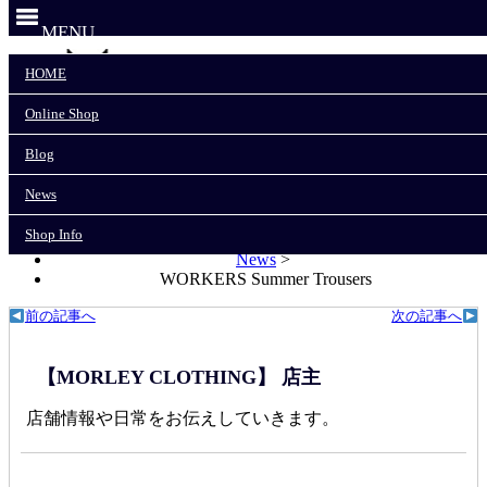
MENU
HOME
Online Shop
HOME
Online Shop
Blog
Blog
News
News
Shop Info
Shop Info
モーリークロージングTOP
>
News
>
WORKERS Summer Trousers
前の記事へ
次の記事へ
【MORLEY CLOTHING】 店主
店舗情報や日常をお伝えしていきます。