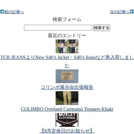
前の記事へ
次の記事へ
検索フォーム
検
索:
最近のエントリー
TCB JEANSよりNew S40’s Jacket・S40’s Jeansなど再入荷しまし
た
コリンボ展示会出張報告
COLIMBO Overland Campaign Trousers Khaki
【8月定休日のお知らせ】