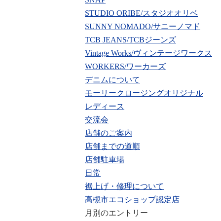
STUDIO ORIBE/スタジオオリベ
SUNNY NOMADO/サニーノマド
TCB JEANS/TCBジーンズ
Vintage Works/ヴィンテージワークス
WORKERS/ワーカーズ
デニムについて
モーリークロージングオリジナル
レディース
交流会
店舗のご案内
店舗までの道順
店舗駐車場
日常
裾上げ・修理について
高槻市エコショップ認定店
月別のエントリー