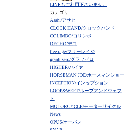
LINEもご利用下さいませ。
カテゴリ
Asahi/アサヒ
CLOCK HAND/クロックハンド
COLIMBO/コリンボ
DECHO/デコ
free rage/フリーレイジ
graph zero/グラフゼロ
HIGHER/ハイヤー
HORSEMAN JOE/ホースマンジョー
INCEPTION/インセプション
LOOP&WEFT/ループアンドウェフ
ト
MOTORCYCLE/モーターサイクル
News
OPUS/オーパス
SNAP