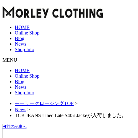
HOME
Online Shop
Blog
News
Shop Info
MENU
HOME
Online Shop
Blog
News
Shop Info
モーリークロージングTOP
>
News
>
TCB JEANS Lined Late S40's Jackeが入荷しました。
◀前の記事へ