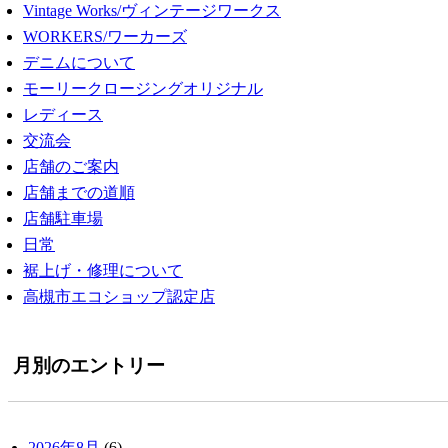
Vintage Works/ヴィンテージワークス
WORKERS/ワーカーズ
デニムについて
モーリークロージングオリジナル
レディース
交流会
店舗のご案内
店舗までの道順
店舗駐車場
日常
裾上げ・修理について
高槻市エコショップ認定店
月別のエントリー
2026年8月
(6)