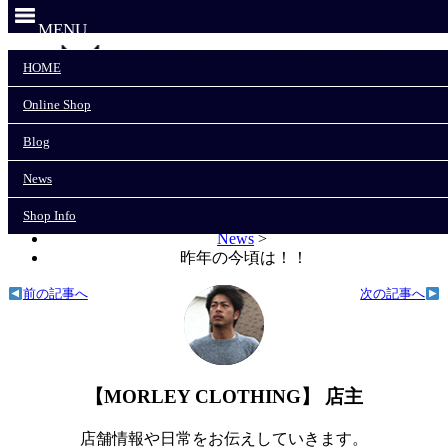
MENU
HOME
Online Shop
HOME
Online Shop
Blog
Blog
News
News
Shop Info
Shop Info
モーリークロージングTOP
>
News
>
昨年の今頃は！！
前の記事へ
次の記事へ
【MORLEY CLOTHING】 店主
店舗情報や日常をお伝えしていきます。