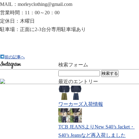
MAIL：morleyclothing@gmail.com
営業時間：11：00～20：00
定休日：木曜日
駐車場：正面に2-3台分専用駐車場あり
前の記事へ
検索フォーム
検
索:
最近のエントリー
ワーカーズ入荷情報
TCB JEANSよりNew S40’s Jacket・
S40’s Jeansなど再入荷しました