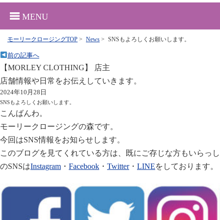
MENU
モーリークロージングTOP
>
News
>
SNSもよろしくお願いします。
前の記事へ
【MORLEY CLOTHING】 店主
店舗情報や日常をお伝えしていきます。
2024年10月28日
SNSもよろしくお願いします。
こんばんわ。
モーリークロージングの森です。
今回はSNS情報をお知らせします。
このブログを見てくれている方は、既にご存じな方もいらっし
のSNSは
Instagram
・
Facebook
・
Twitter
・
LINE
をしております。