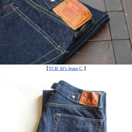
【
TCB 30’s Jeans C
】