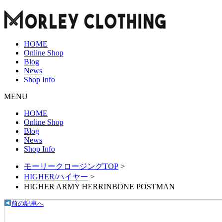
HOME
Online Shop
Blog
News
Shop Info
MENU
HOME
Online Shop
Blog
News
Shop Info
モーリークロージングTOP
>
HIGHER/ハイヤー
>
HIGHER ARMY HERRINBONE POSTMAN
前の記事へ