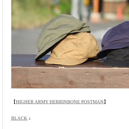
【
HIGHER ARMY HERRINBONE POSTMAN
】
BLACK
↓