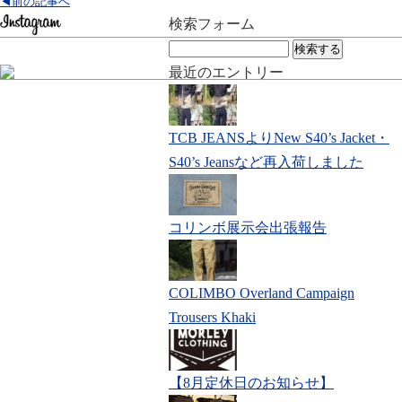
◀前の記事へ
検索フォーム
検
索:
最近のエントリー
TCB JEANSよりNew S40’s Jacket・
S40’s Jeansなど再入荷しました
コリンボ展示会出張報告
COLIMBO Overland Campaign
Trousers Khaki
【8月定休日のお知らせ】