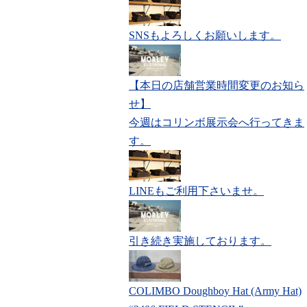
SNSもよろしくお願いします。
【本日の店舗営業時間変更のお知ら
せ】
今週はコリンボ展示会へ行ってきま
す。
LINEもご利用下さいませ。
引き続き実施しております。
COLIMBO Doughboy Hat (Army Hat)