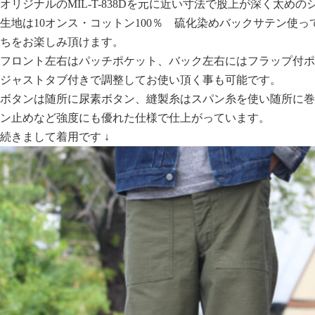
オリジナルのMIL-T-838Dを元に近い寸法で股上が深く太めの
生地は10オンス・コットン100％ 硫化染めバックサテン使
ちをお楽しみ頂けます。
フロント左右はパッチポケット、バック左右にはフラップ付ポ
ジャストタブ付きで調整してお使い頂く事も可能です。
ボタンは随所に尿素ボタン、縫製糸はスパン糸を使い随所に巻
ン止めなど強度にも優れた仕様で仕上がっています。
続きまして着用です ↓