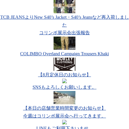
TCB JEANSよりNew S40’s Jacket・S40’s Jeansなど再入荷しまし
た
コリンボ展示会出張報告
COLIMBO Overland Campaign Trousers Khaki
【8月定休日のお知らせ】
SNSもよろしくお願いします。
【本日の店舗営業時間変更のお知らせ】
今週はコリンボ展示会へ行ってきます。
LINEもご利用下さいませ。