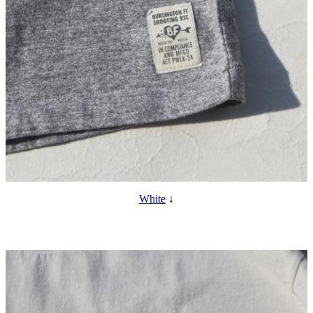
White
↓