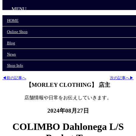
MENU
HOME
HOME
Online Shop
Online Shop
Blog
News
Blog
Shop Info
News
モーリークロージングTOP
>
COLIMBO/コリンボ
>
Shop Info
COLIMBO Dahlonega L/S Pocket Tee
◀前の記事へ
次の記事へ▶
【MORLEY CLOTHING】 店主
店舗情報や日常をお伝えしていきます。
2024年08月27日
COLIMBO Dahlonega L/S