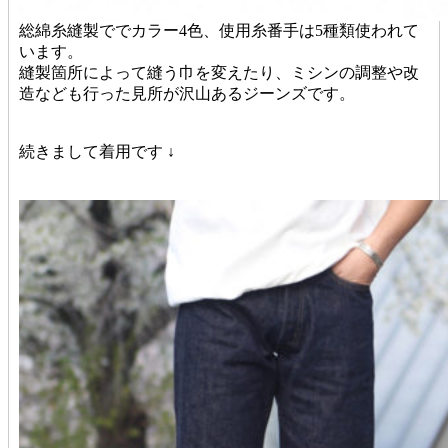
総綿糸縫製ででカラー4色、使用糸番手は5種類使われて
います。
縫製箇所によって縫う巾を変えたり、ミシンの調整や改
造なども行った見所が沢山あるジーンズです。
続きまして着用です ↓