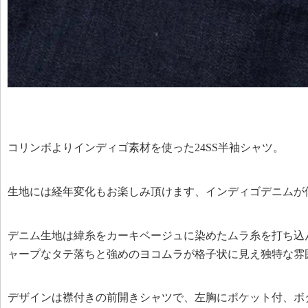
コリンボよりインディゴ素材を使った24SS半袖シャツ。
生地には経年変化もお楽しみ頂けます、インディゴデニムが
デニム生地は緯糸をカーキベージュに染めたムラ糸を打ち込ん
ャープなタテ落ちと強めのヨコムラが格子状に見え独特な雰
デザインは襟付きの前開きシャツで、左胸にポケット付、ボ