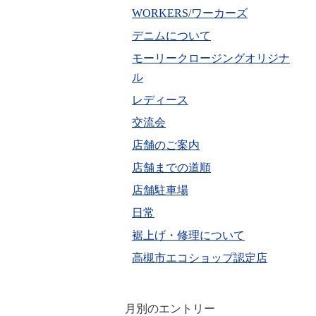
WORKERS/ワーカーズ
デニムについて
モーリークロージングオリジナ
ル
レディース
交流会
店舗のご案内
店舗までの道順
店舗駐車場
日常
裾上げ・修理について
高槻市エコショップ認定店
月別のエントリー