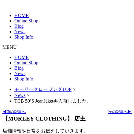
HOME
Online Shop
Blog
News
Shop Info
MENU
HOME
Online Shop
Blog
News
Shop Info
モーリークロージングTOP
>
News
>
TCB 50’S JeanJaket再入荷しました。
◀前の記事へ
次の記事へ▶
【MORLEY CLOTHING】 店主
店舗情報や日常をお伝えしていきます。