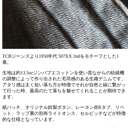
TCBジーンズより1950年代 507XX 2ndをモチーフとした1
着。
生地は約13.5ozジンバブエコットンを使い昔ながらの紡績機
の調整によって作り出された毛羽感のある生織デニムです。
アタリ感は太く短い落ち方が特徴でそれが自然と線に繋がっ
て行った時、最高のたて落ちを魅せてくれることが期待でき
ます。
紙パッチ、オリジナル鉄製ボタン、レーヨン赤Rタブ、リベ
ット、ラップ裏の別布ライトオンス、セルビッチなどが特徴
的な仕様となっています。