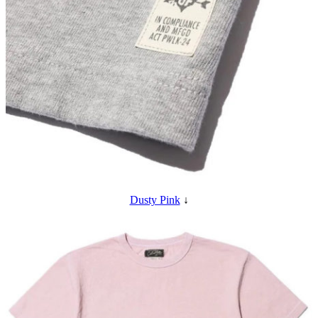
Dusty Pink
↓