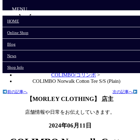
MENU
HOME
Online Shop
HOME
Online Shop
Blog
Blog
News
News
Shop Info
Shop Info
モーリークロージングTOP
>
COLIMBO/コリンボ
>
COLIMBO Norwalk Cotton Tee S/S (Plain)
前の記事へ
次の記事へ
【MORLEY CLOTHING】 店主
店舗情報や日常をお伝えしていきます。
2024年06月11日