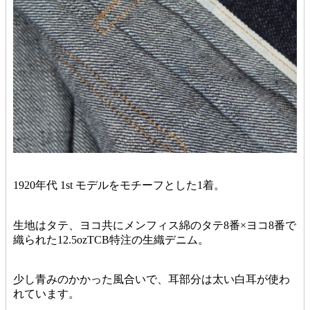
1920年代 1st モデルをモチーフとした1着。
生地はタテ、ヨコ共にメンフィス綿のタテ8番×ヨコ8番で
織られた12.5ozTCB特注の生織デニム。
少し青みのかかった風合いで、耳部分は太い白耳が使わ
れています。