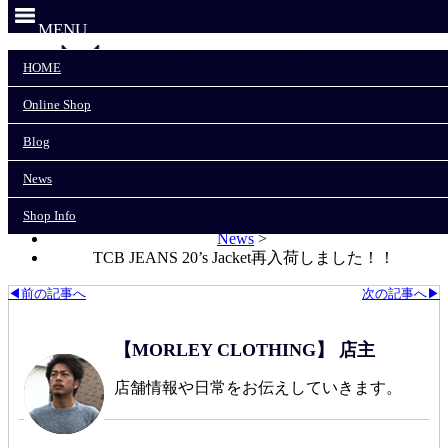
MENU
HOME
Online Shop
HOME
Online Shop
Blog
Blog
News
News
Shop Info
Shop Info
モーリークロージングTOP
>
News
>
TCB JEANS 20’s Jacket再入荷しました！！
◀前の記事へ
次の記事へ▶
【MORLEY CLOTHING】 店主
店舗情報や日常をお伝えしていきます。