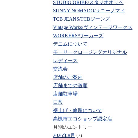
STUDIO ORIBE/スタジオオリベ
SUNNY NOMADO/サニーノマド
TCB JEANS/TCBジーンズ
Vintage Works/ヴィンテージワークス
WORKERS/ワーカーズ
デニムについて
モーリークロージングオリジナル
レディース
交流会
店舗のご案内
店舗までの道順
店舗駐車場
日常
裾上げ・修理について
高槻市エコショップ認定店
月別のエントリー
2026年8月
(7)