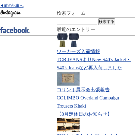
◀前の記事へ
検索フォーム
検
索:
最近のエントリー
ワーカーズ入荷情報
TCB JEANSよりNew S40’s Jacket・
S40’s Jeansなど再入荷しました
コリンボ展示会出張報告
COLIMBO Overland Campaign
Trousers Khaki
【8月定休日のお知らせ】