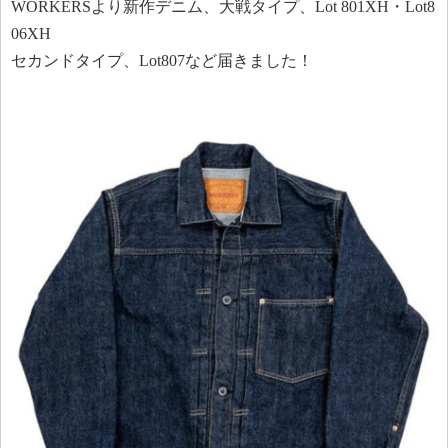
WORKERSより新作デニム、大戦タイプ、Lot 801XH・Lot8
06XH
セカンドタイプ、Lot807など届きました！