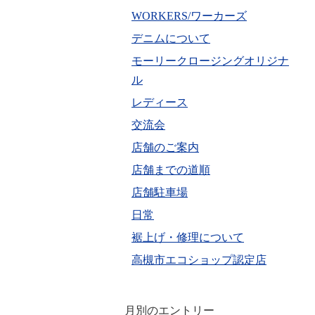
WORKERS/ワーカーズ
デニムについて
モーリークロージングオリジナ
ル
レディース
交流会
店舗のご案内
店舗までの道順
店舗駐車場
日常
裾上げ・修理について
高槻市エコショップ認定店
月別のエントリー