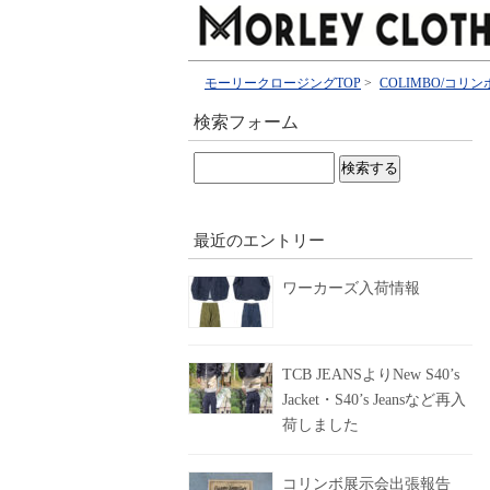
モーリークロージングTOP
>
COLIMBO/コリン
検索フォーム
検
索:
最近のエントリー
ワーカーズ入荷情報
TCB JEANSよりNew S40’s
Jacket・S40’s Jeansなど再入
荷しました
コリンボ展示会出張報告