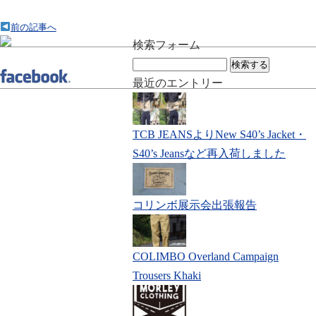
前の記事へ
検索フォーム
検
索:
最近のエントリー
TCB JEANSよりNew S40’s Jacket・
S40’s Jeansなど再入荷しました
コリンボ展示会出張報告
COLIMBO Overland Campaign
Trousers Khaki