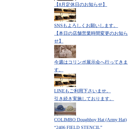
【8月定休日のお知らせ】
SNSもよろしくお願いします。
【本日の店舗営業時間変更のお知ら
せ】
今週はコリンボ展示会へ行ってきま
す。
LINEもご利用下さいませ。
引き続き実施しております。
COLIMBO Doughboy Hat (Army Hat)
“2406 FIELD STENCIL”