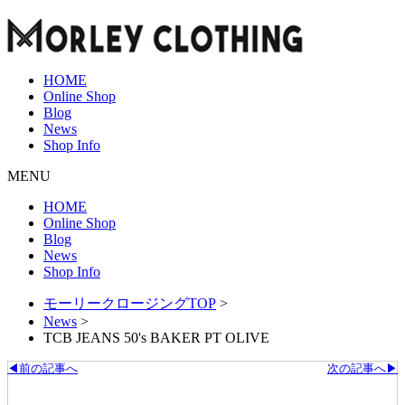
HOME
Online Shop
Blog
News
Shop Info
MENU
HOME
Online Shop
Blog
News
Shop Info
モーリークロージングTOP
>
News
>
TCB JEANS 50's BAKER PT OLIVE
◀前の記事へ
次の記事へ▶