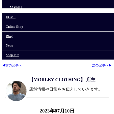
MENU
HOME
HOME
Online Shop
Online Shop
Blog
News
Blog
Shop Info
News
モーリークロージングTOP
>
COLIMBO/コリンボ
>
Shop Info
COLIMBO HARRIER SPORTS CAP
◀前の記事へ
次の記事へ▶
【MORLEY CLOTHING】 店主
店舗情報や日常をお伝えしていきます。
2023年07月10日