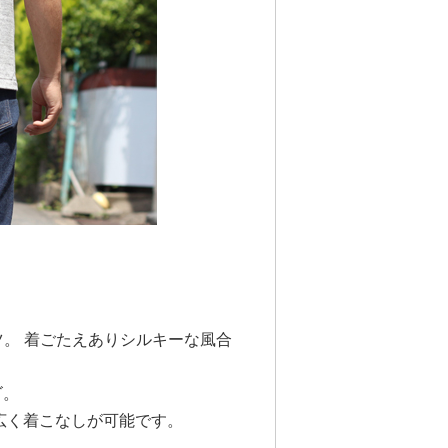
ツ。 着ごたえありシルキーな風合
ゴ。
広く着こなしが可能です。