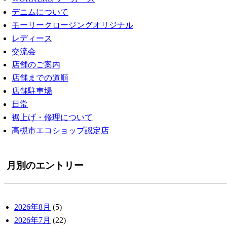
デニムについて
モーリークロージングオリジナル
レディース
交流会
店舗のご案内
店舗までの道順
店舗駐車場
日常
裾上げ・修理について
高槻市エコショップ認定店
月別のエントリー
2026年8月
(5)
2026年7月
(22)