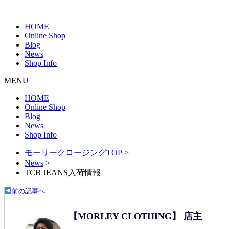
HOME
Online Shop
Blog
News
Shop Info
MENU
HOME
Online Shop
Blog
News
Shop Info
モーリークロージングTOP
>
News
>
TCB JEANS入荷情報
前の記事へ
【MORLEY CLOTHING】 店主