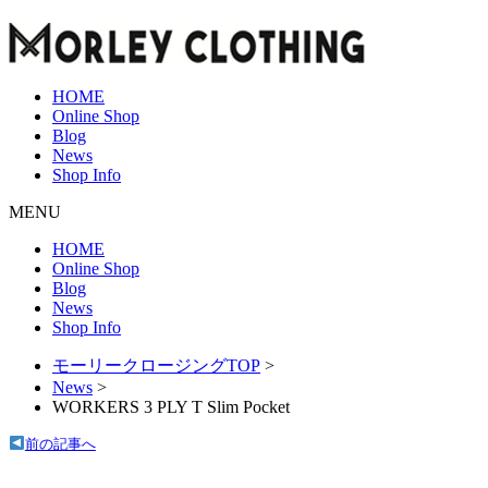
HOME
Online Shop
Blog
News
Shop Info
MENU
HOME
Online Shop
Blog
News
Shop Info
モーリークロージングTOP
>
News
>
WORKERS 3 PLY T Slim Pocket
前の記事へ