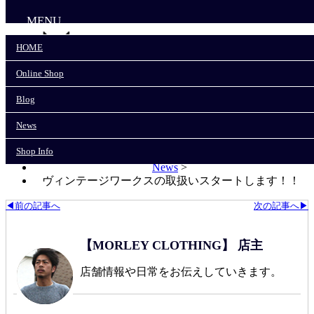
MENU
HOME
Online Shop
HOME
Online Shop
Blog
Blog
News
News
Shop Info
Shop Info
モーリークロージングTOP
>
News
>
ヴィンテージワークスの取扱いスタートします！！
◀前の記事へ
次の記事へ▶
【MORLEY CLOTHING】 店主
店舗情報や日常をお伝えしていきます。