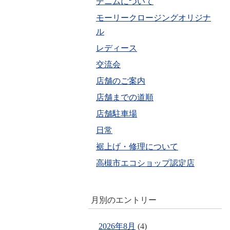
デニムについて
モーリークロージングオリジナ
ル
レディース
交流会
店舗のご案内
店舗までの道順
店舗駐車場
日常
裾上げ・修理について
高槻市エコショップ認定店
月別のエントリー
2026年8月
(4)