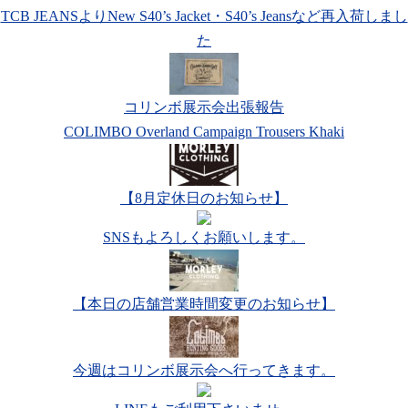
TCB JEANSよりNew S40’s Jacket・S40’s Jeansなど再入荷しまし
た
コリンボ展示会出張報告
COLIMBO Overland Campaign Trousers Khaki
【8月定休日のお知らせ】
SNSもよろしくお願いします。
【本日の店舗営業時間変更のお知らせ】
今週はコリンボ展示会へ行ってきます。