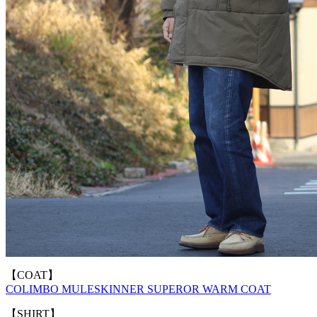
【COAT】
COLIMBO MULESKINNER SUPEROR WARM COAT
【SHIRT】