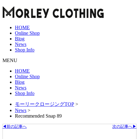
HOME
Online Shop
Blog
News
Shop Info
MENU
HOME
Online Shop
Blog
News
Shop Info
モーリークロージングTOP
>
News
>
Recommended Snap 89
◀前の記事へ
次の記事へ▶