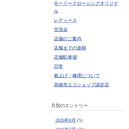
モーリークロージングオリジナ
ル
レディース
交流会
店舗のご案内
店舗までの道順
店舗駐車場
日常
裾上げ・修理について
高槻市エコショップ認定店
月別のエントリー
2026年8月
(5)