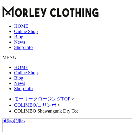
HOME
Online Shop
Blog
News
Shop Info
MENU
HOME
Online Shop
Blog
News
Shop Info
モーリークロージングTOP
>
COLIMBO/コリンボ
>
COLIMBO Shawangunk Dry Tee
◀前の記事へ