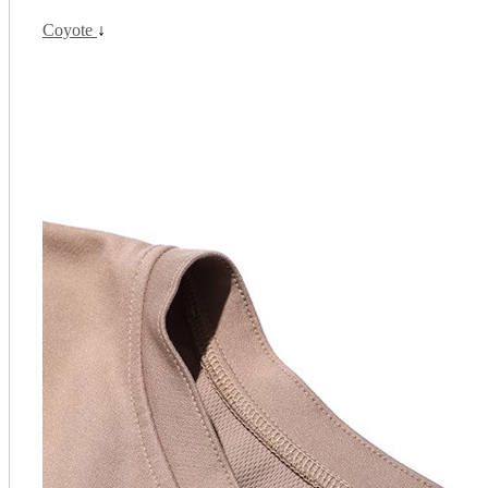
Coyote
↓