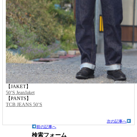
【JAKET】
50’S JeanJaket
【PANTS】
TCB JEANS 50’S
次の記事へ
前の記事へ
検索フォーム