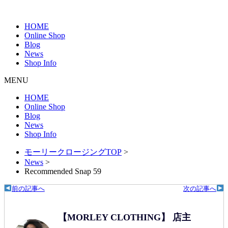
HOME
Online Shop
Blog
News
Shop Info
MENU
HOME
Online Shop
Blog
News
Shop Info
モーリークロージングTOP
>
News
>
Recommended Snap 59
前の記事へ
次の記事へ
【MORLEY CLOTHING】 店主