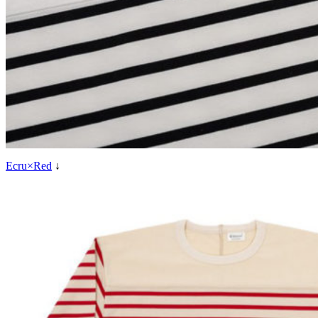
Ecru×Red
↓