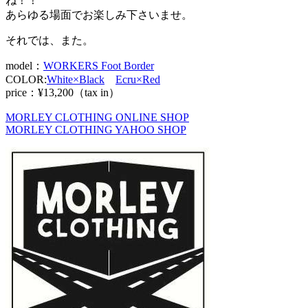
ね！！
あらゆる場面でお楽しみ下さいませ。
それでは、また。
model：
WORKERS Foot Border
COLOR:
White×Black
Ecru×Red
price：¥13,200（tax in）
MORLEY CLOTHING ONLINE SHOP
MORLEY CLOTHING YAHOO SHOP