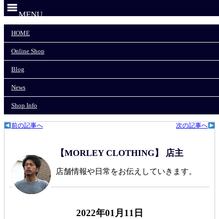
MENU
HOME
HOME
Online Shop
Online Shop
Blog
News
Blog
Shop Info
News
モーリークロージングTOP
>
News
>
Shop Info
【駐車場のご案内】
前の記事へ
次の記事へ
【MORLEY CLOTHING】 店主
店舗情報や日常をお伝えしていきます。
2022年01月11日