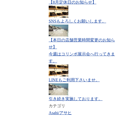
【8月定休日のお知らせ】
SNSもよろしくお願いします。
【本日の店舗営業時間変更のお知ら
せ】
今週はコリンボ展示会へ行ってきま
す。
LINEもご利用下さいませ。
引き続き実施しております。
カテゴリ
Asahi/アサヒ