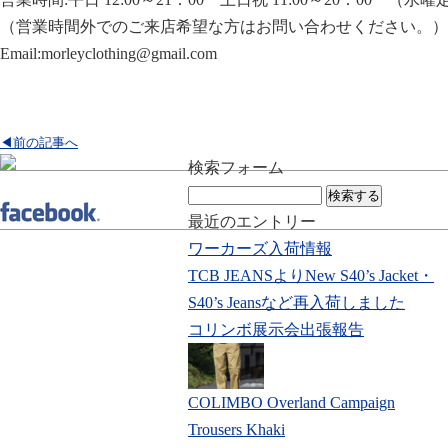
（営業時間外でのご来店希望な方はお問い合わせください。）
Email:morleyclothing@gmail.com
◀前の記事へ
検索フォーム
検
索:
最近のエントリー
ワーカーズ入荷情報
TCB JEANSよりNew S40’s Jacket・
S40’s Jeansなど再入荷しました
コリンボ展示会出張報告
COLIMBO Overland Campaign
Trousers Khaki