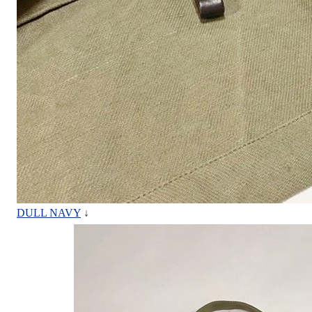
DULL NAVY
↓