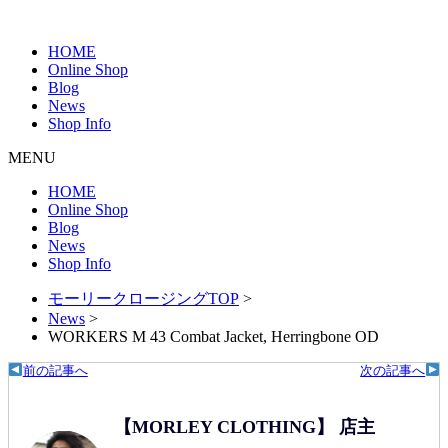
HOME
Online Shop
Blog
News
Shop Info
MENU
HOME
Online Shop
Blog
News
Shop Info
モーリークロージングTOP
>
News
>
WORKERS M 43 Combat Jacket, Herringbone OD
前の記事へ
次の記事へ
【MORLEY CLOTHING】 店主