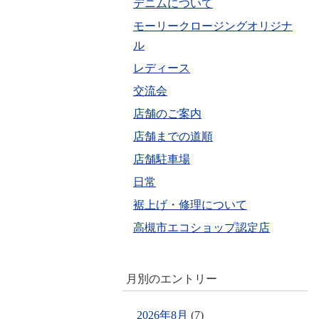
デニムについて
モーリークロージングオリジナ
ル
レディース
交流会
店舗のご案内
店舗までの道順
店舗駐車場
日常
裾上げ・修理について
高槻市エコショップ認定店
月別のエントリー
2026年8月
(7)