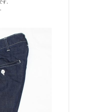
ンです。
。