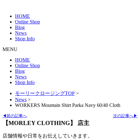
HOME
Online Shop
Blog
News
Shop Info
MENU
HOME
Online Shop
Blog
News
Shop Info
モーリークロージングTOP
>
News
>
WORKERS Mountain Shirt Parka Navy 60/40 Cloth
◀前の記事へ
次の記事へ▶
【MORLEY CLOTHING】 店主
店舗情報や日常をお伝えしていきます。