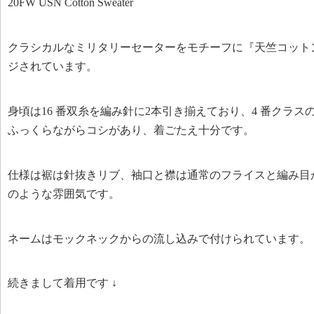
20FW USN Cotton Sweater
クラシカルなミリタリーセーターをモチーフに『天竺コット
ジされています。
身頃は16 番双糸を編み針に2本引き揃えており、4 番クラスの
ふっくらながらコシがあり、着ごたえ十分です。
仕様は裾は針抜きリブ、袖口と襟は通常のフライスと編み目
のような雰囲気です。
ネームはモックネックからの流し込みで付けられています。
続きまして着用です ↓